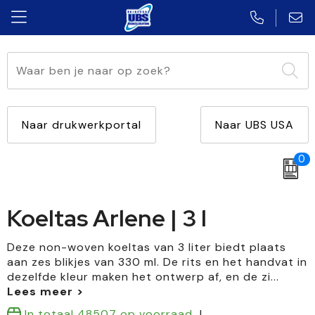
Aanstekers
Caps, Hoeden en Mutsen
Automatische paraplu's
accessoires voor pennen
Multifunctioneel
USB Klassiek
Anti-stress
Blazers
Standaard paraplu's
Touchpennen
Met lamp
USB Plat
Naar drukwerkportal
Naar UBS USA
Bidons en Sportflessen
Schoenen
Opvouwbare paraplu's
Vulpennen
Diverse vormen
USB Twister
0
Elektronica, Gadgets en USB
Kledingaccessoires
Golfparaplu's
Multifunctionele pennen
Met opener
USB Creditcard
Koeltas Arlene | 3 l
Feestartikelen
Broeken en Rokken
Stormparaplu's
Houten pennen
Met winkelwagenmuntje
USB Hout
Huis, Tuin en Keuken
Overhemden
Multifunctionele paraplu's
Potloden
USB Sleutel
Deze non-woven koeltas van 3 liter biedt plaats
aan zes blikjes van 330 ml. De rits en het handvat in
dezelfde kleur maken het ontwerp af, en de zi
...
Kantoor en Zakelijk
Bodywarmers
Kinderparaplu's
Kinderschrijfwaren
Kerst
Jassen
Markeerstiften
In totaal
48507
op voorraad