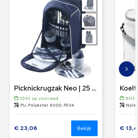
Picknickrugzak Neo | 25 stuks
Koelta
2342
op voorraad
8313
o
PU, Polyester 600D, PEVA
Nylon
€ 23,06
€ 13,
Bekijk