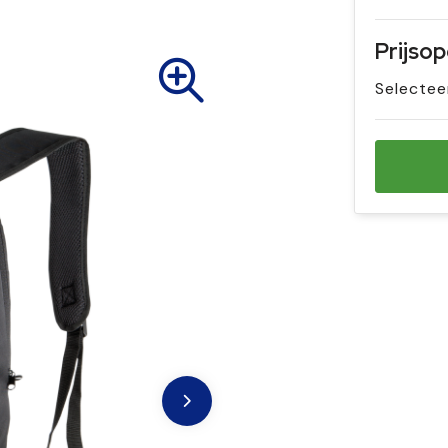
Prijso
Selectee