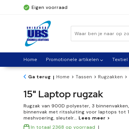
Eigen voorraad
Geleverd binnen 5 dagen, met spoed bin
Home
Promotionele artikelen
Textiel
Ga terug
Home
Tassen
Rugzakken
|
15" Laptop rugzak
Rugzak van 900D polyester, 3 binnenvakken,
binnenvak met ritssluiting voor laptops tot 
meshvoering, sleutelr
...
In totaal
2368
op voorraad