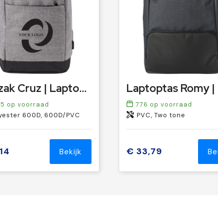
Rugzak Cruz | Laptop 13" | 10 l
55
op voorraad
776
op voorraad
yester 600D, 600D/PVC
PVC, Two tone
,14
€ 33,79
Bekijk
Be