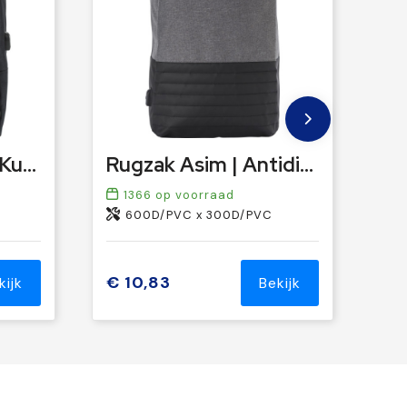
Laptoptas Romy | Kunststof | Antidiefstal
Rugzak Asim | Antidiefstal | Laptop 15" | 11,5 l
1366
op voorraad
600D/PVC x 300D/PVC
€ 10,83
kijk
Bekijk