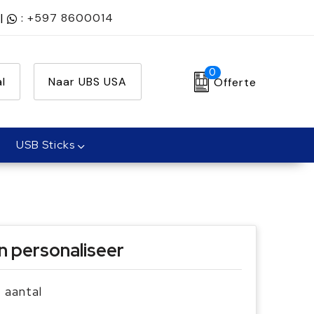
|
:
+597 8600014
0
l
Naar UBS USA
Offerte
USB Sticks
n personaliseer
e aantal