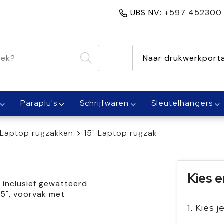
UBS NV:
+597 452300
nen 1 dag
Naar drukwerkporta
Paraplu's
Schrijfwaren
Sleutelhangers
Laptop rugzakken
15" Laptop rugzak
Kies e
 inclusief gewatteerd
15", voorvak met
1. Kies j