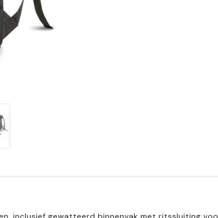
n, inclusief gewatteerd binnenvak met ritssluiting voo