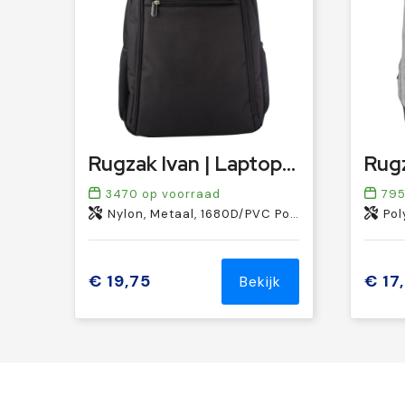
Rugzak Ivan | Laptop 15" | 18 l
3470
op voorraad
79
Nylon, Metaal, 1680D/PVC Polyester
Pol
€ 19,75
€ 17
Bekijk