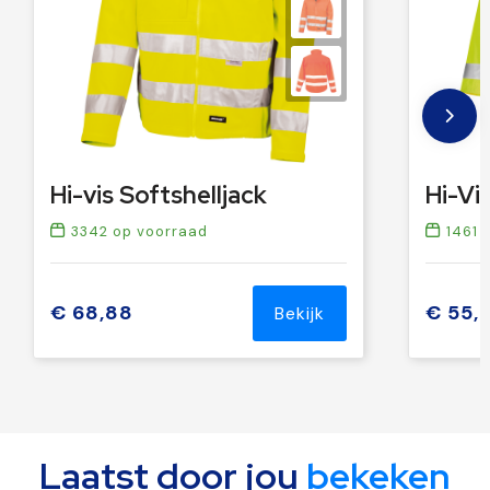
Hi-vis Softshelljack
3342
op voorraad
1461
o
€ 68,88
€ 55,
Bekijk
Laatst door jou
bekeken