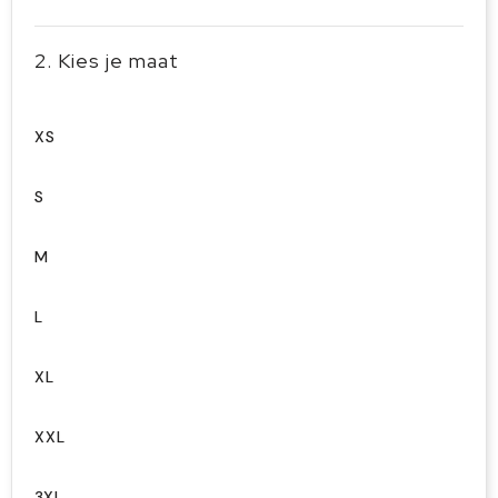
2. Kies je maat
XS
S
M
L
XL
XXL
3XL