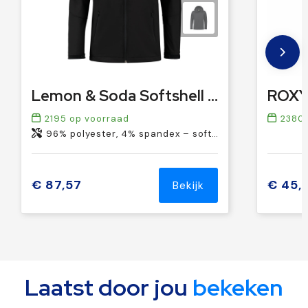
Lemon & Soda Softshell Hooded Jacket
2195
op voorraad
2380
96% polyester, 4% spandex – softshell
€ 87,57
€ 45,
Bekijk
Laatst door jou
bekeken