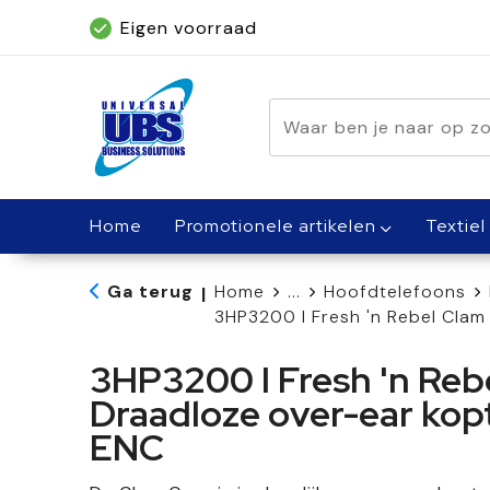
Eigen voorraad
Geleverd binnen 5 dagen, met spoed bin
Home
Promotionele artikelen
Textiel
Ga terug
Home
...
Hoofdtelefoons
|
3HP3200 I Fresh 'n Rebel Cla
3HP3200 I Fresh 'n Reb
Draadloze over-ear kop
ENC