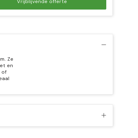
Vrijblijvende offerte
rm. Ze
et en
 of
eaal