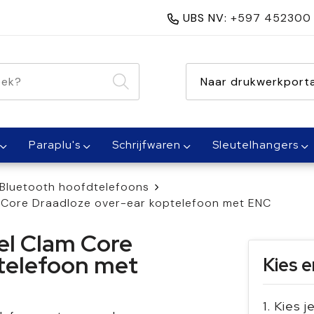
UBS NV:
+597 452300
nen 1 dag
Naar drukwerkporta
Paraplu's
Schrijfwaren
Sleutelhangers
Bluetooth hoofdtelefoons
m Core Draadloze over-ear koptelefoon met ENC
el Clam Core
telefoon met
Kies e
1. Kies j