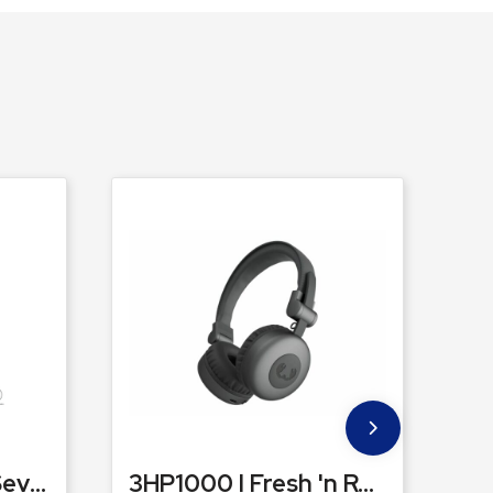
T00247 | Jays x-Seven bluetooth hoofdtelefoon
3HP1000 I Fresh 'n Rebel Code Core Draadloze on-ear koptelefoon