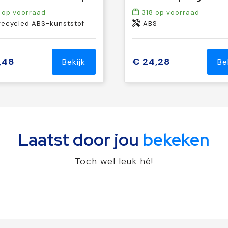
op voorraad
318
op voorraad
ecycled ABS-kunststof
ABS
,48
€ 24,28
Bekijk
Be
Laatst door jou
bekeken
Toch wel leuk hé!