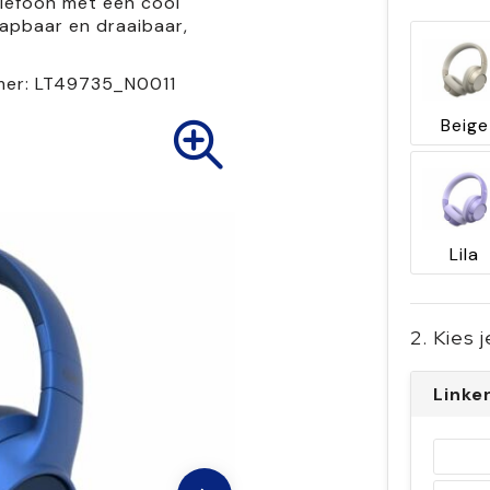
elefoon met een cool
lapbaar en draaibaar,
mer:
LT49735_N0011
Beige
Lila
2. Kies 
Linke