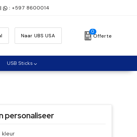
|
:
+597 8600014
0
l
Naar UBS USA
Offerte
USB Sticks
n personaliseer
e kleur