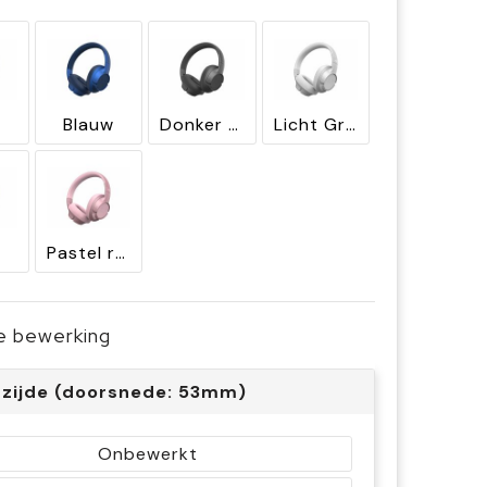
Blauw
Donker gun metal
Licht Grijs
Pastel rose
je bewerking
rzijde (doorsnede: 53mm)
Onbewerkt