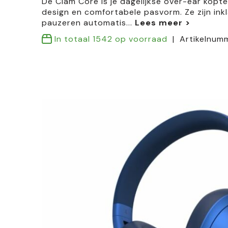
De Clam Core is je dagelijkse over-ear kopt
design en comfortabele pasvorm. Ze zijn ink
pauzeren automatis
...
In totaal
1542
op voorraad
Artikelnum