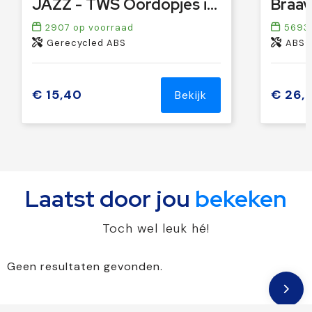
JAZZ - TWS Oordopjes in oplaadcassette
2907
op voorraad
5693
Gerecycled ABS
ABS-
€ 15,40
€ 26,
Bekijk
Laatst door jou
bekeken
Toch wel leuk hé!
Geen resultaten gevonden.