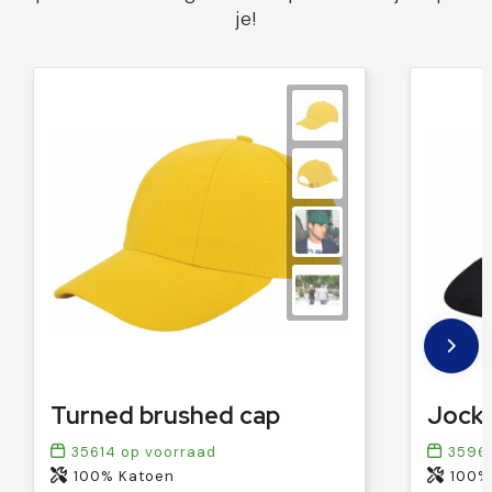
je!
Turned brushed cap
Jocke
35614
op voorraad
3596
100% Katoen
100%