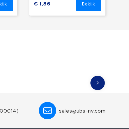
€ 1,86
kijk
Bekijk
600014)
sales@ubs-nv.com