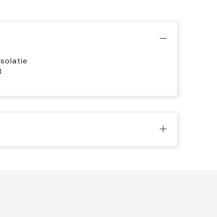
solatie
t