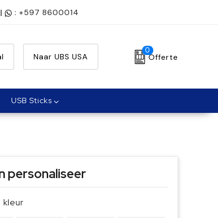
|
:
+597 8600014
0
l
Naar UBS USA
Offerte
USB Sticks
n personaliseer
e kleur