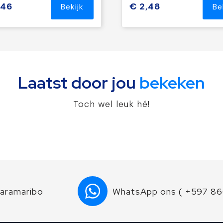
,46
€ 2,48
Bekijk
Be
Laatst door jou
bekeken
Toch wel leuk hé!
Paramaribo
WhatsApp ons ( +597 8