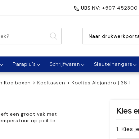
UBS NV:
+597 452300
nen 1 dag
Naar drukwerkporta
Paraplu's
Schrijfwaren
Sleutelhangers
n Koelboxen
Koeltassen
Koeltas Alejandro | 36 l
Kies e
eeft een groot vak met
temperatuur op peil te
1. Kies j