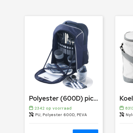
Polyester (600D) picknick rugtas Neo
Koel
2342
op voorraad
831
PU, Polyester 600D, PEVA
Nyl