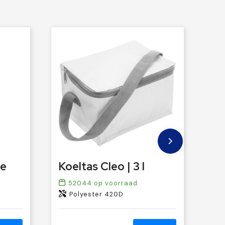
le
Koeltas Cleo | 3 l
52044
op voorraad
Polyester 420D