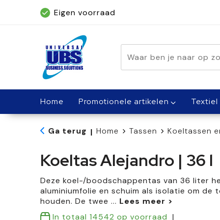
Eigen voorraad
Geleverd binnen 5 dagen, met spoed bin
Home
Promotionele artikelen
Textiel
Ga terug
Home
Tassen
Koeltassen e
|
Koeltas Alejandro | 36 l
Deze koel-/boodschappentas van 36 liter h
aluminiumfolie en schuim als isolatie om de 
houden. De twee
...
In totaal
14542
op voorraad