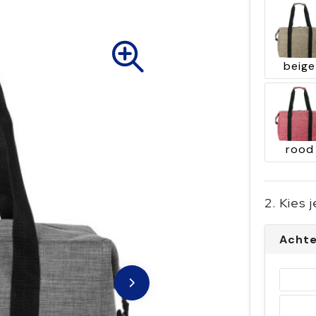
beige
rood
2. Kies 
Achte