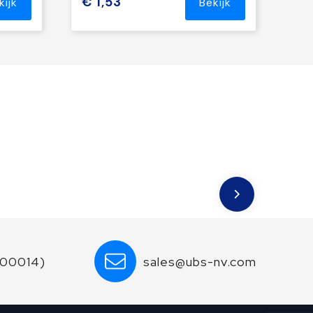
€ 1,53
kijk
Bekijk
600014)
sales@ubs-nv.com