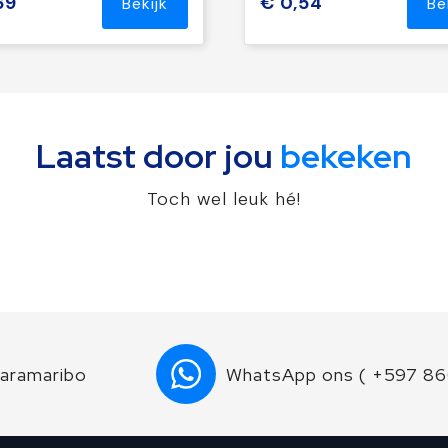
69
€ 0,54
Bekijk
Be
Laatst door jou
bekeken
Toch wel leuk hé!
Paramaribo
WhatsApp ons ( +597 8