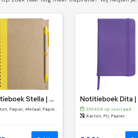
Notitieboek Stella | Gerecycled | Gelinieerd
on, Papier, Metaal, Papier 70 g/m2*
256409
op voorraad
Karton, PU, Papier