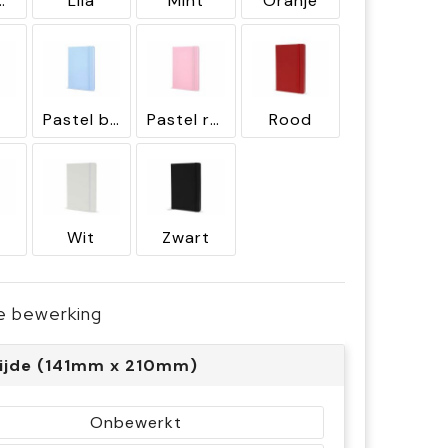
tgroen
Lila
Mint
Oranje
Pastel blauw
Pastel rose
Rood
Wit
Zwart
je bewerking
ijde (141mm x 210mm)
Onbewerkt