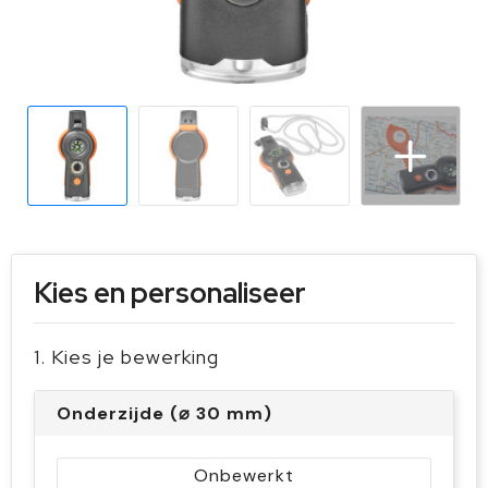
Sleutelhangers en Lanyards
Handschoenen en Sjaals
Snoepgoed
Gilets
Spellen voor binnen en buiten
Sport
Veiligheid, Auto en Fiets
Vrije tijd en Strand
Kies en personaliseer
1. Kies je bewerking
Onderzijde (⌀ 30 mm)
Onbewerkt