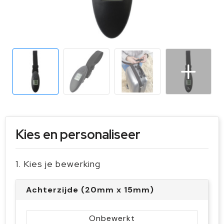
Sleutelhangers en Lanyards
Handschoenen en Sjaals
Snoepgoed
Gilets
Spellen voor binnen en buiten
Sport
Veiligheid, Auto en Fiets
Vrije tijd en Strand
Kies en personaliseer
1. Kies je bewerking
Achterzijde (20mm x 15mm)
Onbewerkt