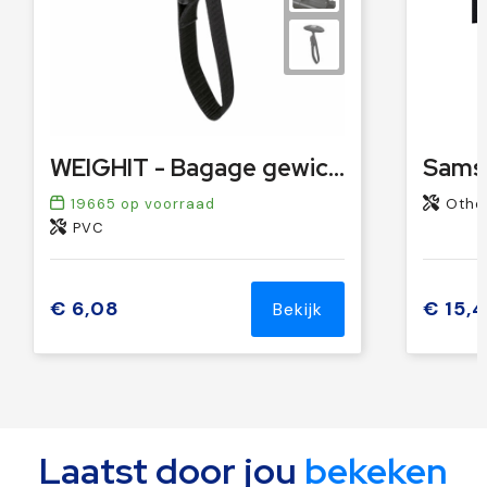
WEIGHIT - Bagage gewichtsmeter
19665
op voorraad
Other
PVC
€ 6,08
€ 15,
Bekijk
Laatst door jou
bekeken