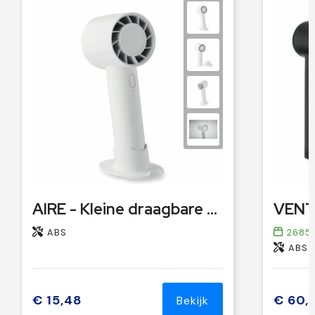
AIRE - Kleine draagbare ventilator 200
ABS
2685
ABS
€ 15,48
€ 60,
Bekijk