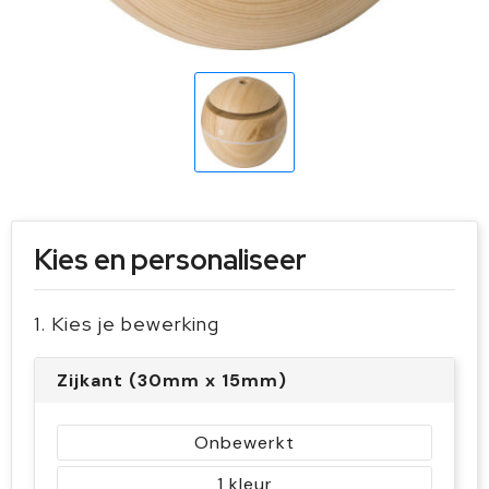
Sleutelhangers en Lanyards
Handschoenen en Sjaals
Snoepgoed
Gilets
Spellen voor binnen en buiten
Sport
Veiligheid, Auto en Fiets
Kies en personaliseer
Vrije tijd en Strand
1. Kies je bewerking
Zijkant (30mm x 15mm)
Onbewerkt
1