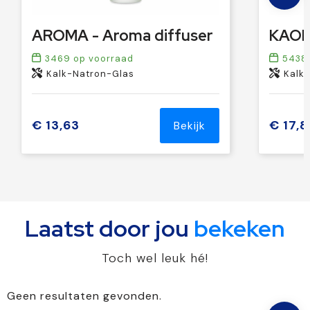
AROMA - Aroma diffuser
3469
op voorraad
5438
Kalk-Natron-Glas
Kalk
€ 13,63
€ 17,8
Bekijk
Laatst door jou
bekeken
Toch wel leuk hé!
Geen resultaten gevonden.