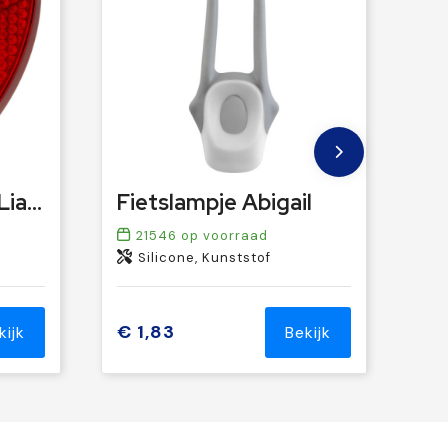
Veiligheidslampje Liam | Hartvorm
Fietslampje Abigail
21546
op voorraad
Silicone, Kunststof
€ 1,83
kijk
Bekijk