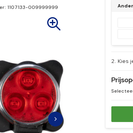
Ande
er:
1107133-009999999
2. Kies 
Prijso
Selectee