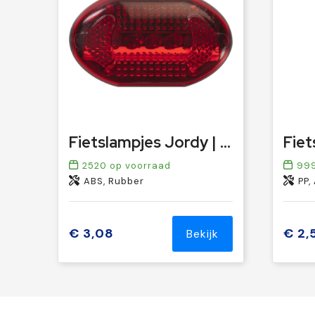
Fietslampjes Jordy | Set | LED
2520
op voorraad
99
ABS, Rubber
PP,
€ 3,08
€ 2,
Bekijk