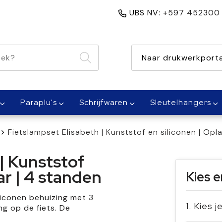
UBS NV:
+597 452300
nen 1 dag
Naar drukwerkporta
Paraplu's
Schrijfwaren
Sleutelhangers
Fietslampset Elisabeth | Kunststof en siliconen | Op
| Kunststof
ar | 4 standen
Kies e
liconen behuizing met 3
1. Kies 
ing op de fiets. De