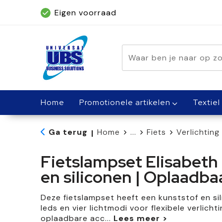
Eigen voorraad
Geleverd binnen 5 dagen, met spoed bin
Home
Promotionele artikelen
Textiel
Ga terug
Home
...
Fiets
Verlichting
|
Fietslampset Elisabeth 
en siliconen | Oplaadba
Deze fietslampset heeft een kunststof en si
leds en vier lichtmodi voor flexibele verlicht
oplaadbare acc
...