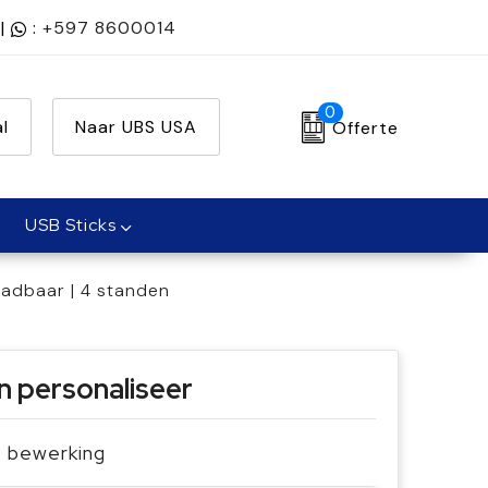
|
:
+597 8600014
0
l
Naar UBS USA
Offerte
USB Sticks
laadbaar | 4 standen
n personaliseer
je bewerking