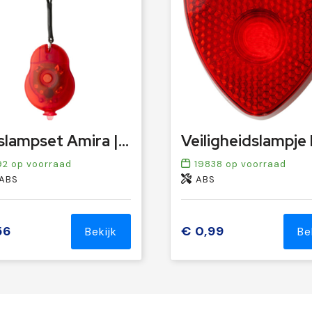
Fietslampset Amira | 2 st
92
op voorraad
19838
op voorraad
 ABS
ABS
56
€ 0,99
Bekijk
Be