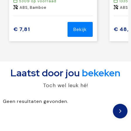
5309
op voorraad
1335
o
ABS, Bamboe
ABS
€ 7,81
€ 48,
Bekijk
Laatst door jou
bekeken
Toch wel leuk hé!
Geen resultaten gevonden.