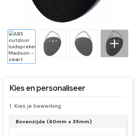
Sleutelhangers en Lanyards
Handschoenen en Sjaals
Snoepgoed
Gilets
Spellen voor binnen en buiten
Sport
Veiligheid, Auto en Fiets
Vrije tijd en Strand
Kies en personaliseer
1. Kies je bewerking
Bovenzijde (60mm x 35mm)