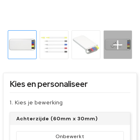
Sleutelhangers en Lanyards
Handschoenen en Sjaals
Snoepgoed
Gilets
Spellen voor binnen en buiten
Sport
Veiligheid, Auto en Fiets
Vrije tijd en Strand
Kies en personaliseer
1. Kies je bewerking
Achterzijde (60mm x 30mm)
Onbewerkt