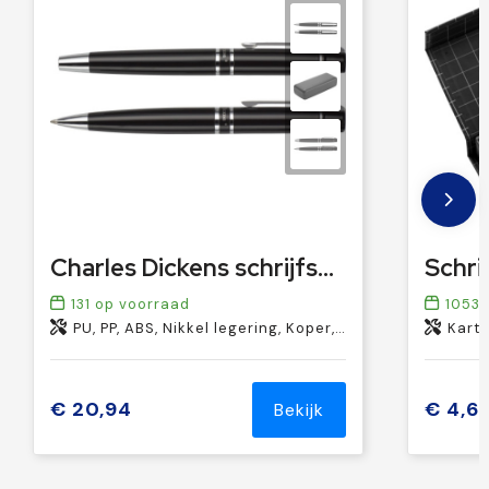
Charles Dickens schrijfset Santana | 2-delig
131
op voorraad
1053
o
PU, PP, ABS, Nikkel legering, Koper, Chroom
Karto
€ 20,94
€ 4,6
Bekijk