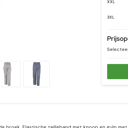
XXL
3XL
Prijso
Selectee
 broek. Elastische tailleband met knoop en gulp met 