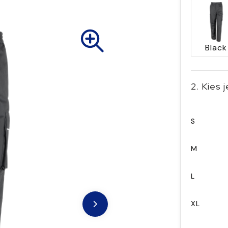
Black
2. Kies 
S
M
L
XL