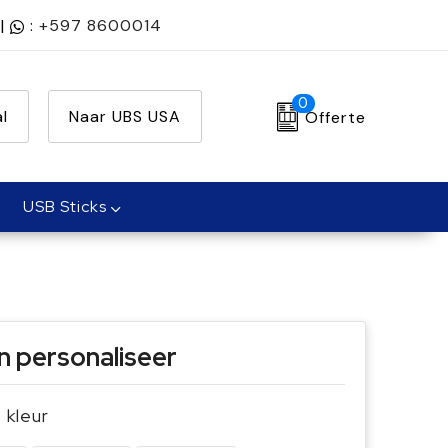
|
:
+597 8600014
0
l
Naar UBS USA
Offerte
USB Sticks
n personaliseer
e kleur