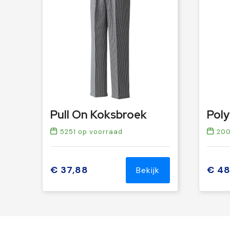
Pull On Koksbroek
5251
op voorraad
200
€ 37,88
€ 48
Bekijk