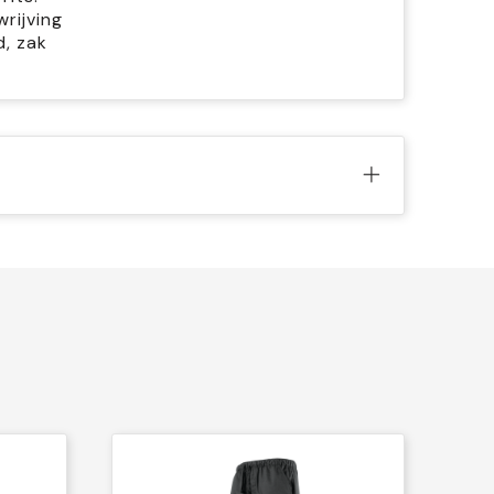
rijving
d, zak