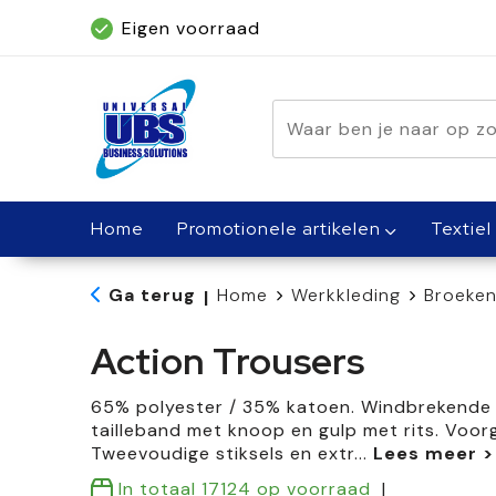
Eigen voorraad
Geleverd binnen 5 dagen, met spoed bin
Home
Promotionele artikelen
Textiel
Ga terug
Home
Werkkleding
Broeken
|
Action Trousers
65% polyester / 35% katoen. Windbrekende 
tailleband met knoop en gulp met rits. Voo
Tweevoudige stiksels en extr
...
In totaal
17124
op voorraad