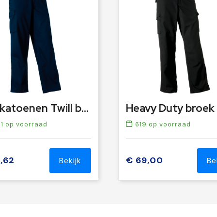
Polykatoenen Twill broek
Heavy Duty broek
1
op voorraad
619
op voorraad
,62
€ 69,00
Bekijk
Be