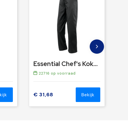
Essential Chef's Koksbroek
22716
op voorraad
€ 31,68
kijk
Bekijk