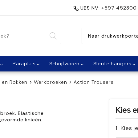
UBS NV:
+597 452300
nen 1 dag
Naar drukwerkporta
Paraplu's
Schrijfwaren
Sleutelhangers
 en Rokken
Werkbroeken
Action Trousers
Kies e
broek. Elastische
rgevormde knieën.
1. Kies j