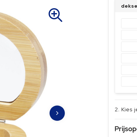
deks
2. Kies 
Prijso