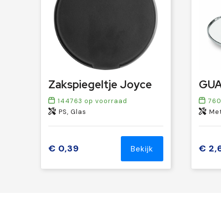
Zakspiegeltje Joyce
144763
op voorraad
76
PS, Glas
Me
€ 0,39
€ 2,
Bekijk