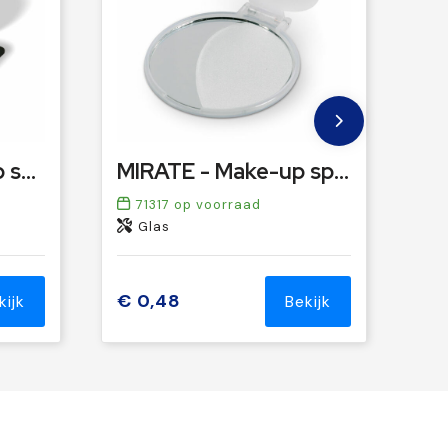
SORAIA - Make-up spiegel
MIRATE - Make-up spiegel
71317
op voorraad
Glas
€ 0,48
kijk
Bekijk