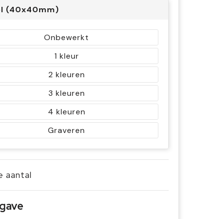
el (40x40mm)
Onbewerkt
1
2
3
4
Graveren
je aantal
pgave