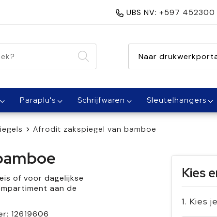
UBS NV:
+597 452300
nen 1 dag
Naar drukwerkporta
Paraplu's
Schrijfwaren
Sleutelhangers
iegels
Afrodit zakspiegel van bamboe
 bamboe
Kies e
s of voor dagelijkse
compartiment aan de
1. Kies 
er:
12619606