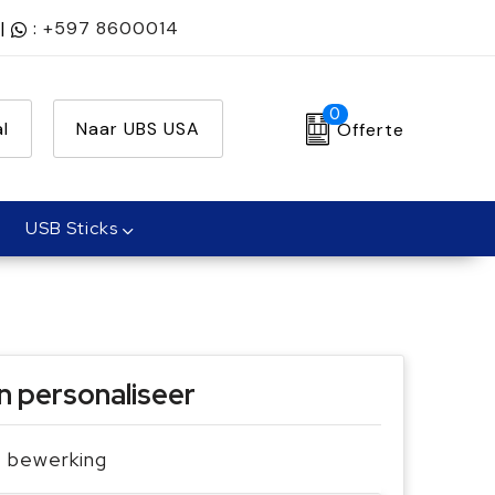
|
:
+597 8600014
0
l
Naar UBS USA
Offerte
USB Sticks
n personaliseer
je bewerking