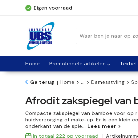
Eigen voorraad
Geleverd binnen 5 dagen, met spoed bin
Home
Promotionele artikelen
Textiel
Ga terug
Home
...
Damesstyling
Sp
|
Afrodit zakspiegel van
Compacte zakspiegel van bamboe voor op rei
huidverzorging of make-up. Er is een klein 
onderkant van de spie
...
In totaal
222
op voorraad
Artikelnumm