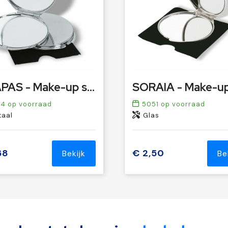
GUAPAS - Make-up spiegel
04
op voorraad
5051
op voorraad
taal
Glas
68
€ 2,50
Bekijk
Be