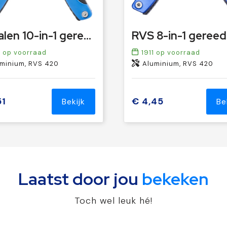
Metalen 10-in-1 gereedschapset Céline
8
op voorraad
1911
op voorraad
minium, RVS 420
Aluminium, RVS 420
51
€ 4,45
Bekijk
Be
Laatst door jou
bekeken
Toch wel leuk hé!