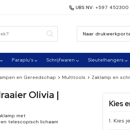
UBS NV:
+597 452300
nen 1 dag
Naar drukwerkporta
Paraplu's
Schrijfwaren
Sleutelhangers
ampen en Gereedschap
Multitools
Zaklamp en schro
aier Olivia |
Kies e
zaklamp met
1. Kies j
een telescopisch lichaam