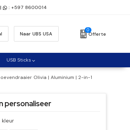
|
:
+597 8600014
0
l
Naar UBS USA
Offerte
USB Sticks
evendraaier Olivia | Aluminium | 2-in-1
n personaliseer
e kleur