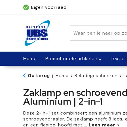
Eigen voorraad
Geleverd binnen 5 dagen, met spoed bin
Home
Promotionele artikelen
Textiel
Ga terug
Home
Relatiegeschenken
L
|
Zaklamp en schroevendra
Aluminium | 2-in-1
Deze 2-in-1 set combineert een aluminium 
schroevendraaier. De zaklamp heeft 3 leds, 
en een flexibel hoofd met
...