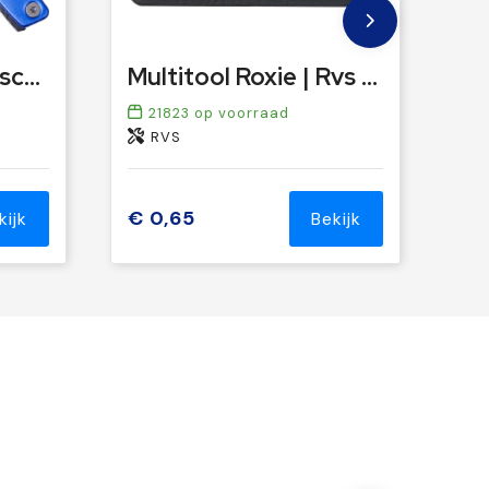
RVS 8-in-1 gereedschapset Julie
Multitool Roxie | Rvs | 11-in-1
21823
op voorraad
RVS
€ 0,65
kijk
Bekijk