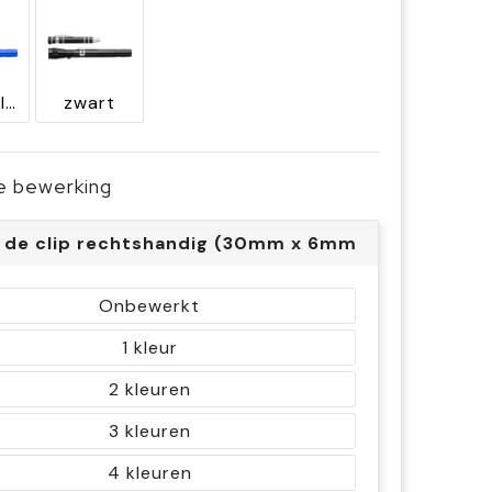
kobaltblauw
zwart
je bewerking
 de clip rechtshandig (30mm x 6mm)
Onbewerkt
1
2
3
4