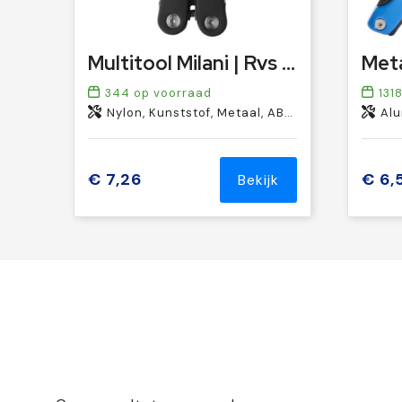
Multitool Milani | Rvs | 10-in-1
344
op voorraad
131
Nylon, Kunststof, Metaal, ABS, RVS
Alu
€ 7,26
€ 6,
Bekijk