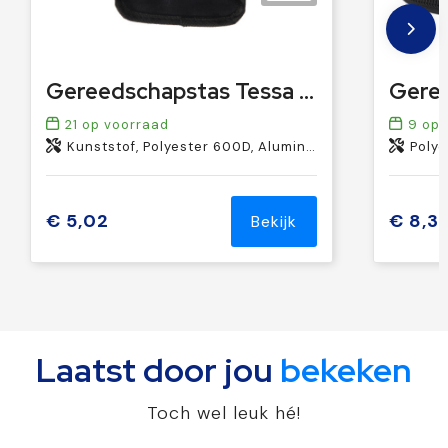
Gereedschapstas Tessa | Oxford 600D | 20 st
21
op voorraad
9
op 
Kunststof, Polyester 600D, Aluminium, Metaal
Polye
€ 5,02
€ 8,31
Bekijk
Laatst door jou
bekeken
Toch wel leuk hé!