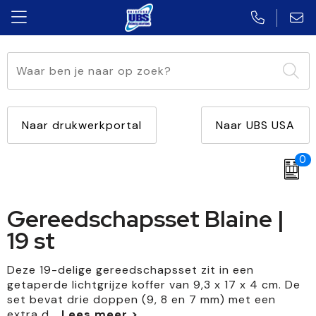
Aanstekers
Caps, Hoeden en Mutsen
Automatische paraplu's
accessoires voor pennen
Multifunctioneel
USB Klassiek
Anti-stress
Blazers
Standaard paraplu's
Touchpennen
Met lamp
USB Plat
Naar drukwerkportal
Naar UBS USA
Bidons en Sportflessen
Schoenen
Opvouwbare paraplu's
Vulpennen
Diverse vormen
USB Twister
0
Elektronica, Gadgets en USB
Kledingaccessoires
Golfparaplu's
Multifunctionele pennen
Met opener
USB Creditcard
Gereedschapsset Blaine |
Feestartikelen
Broeken en Rokken
Stormparaplu's
Houten pennen
Met winkelwagenmuntje
USB Hout
19 st
Huis, Tuin en Keuken
Overhemden
Multifunctionele paraplu's
Potloden
USB Sleutel
Deze 19-delige gereedschapsset zit in een
Kantoor en Zakelijk
Bodywarmers
Kinderparaplu's
Kinderschrijfwaren
getaperde lichtgrijze koffer van 9,3 x 17 x 4 cm. De
set bevat drie doppen (9, 8 en 7 mm) met een
Kerst
Jassen
Markeerstiften
extra d
...