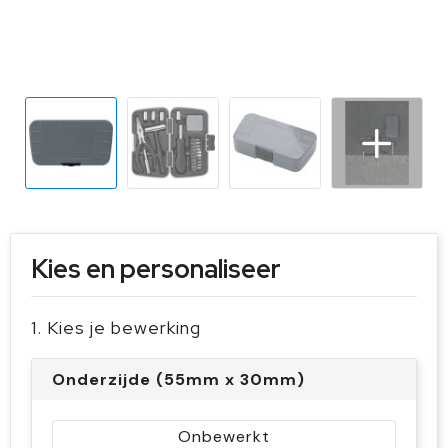
Sleutelhangers en Lanyards
Handschoenen en Sjaals
Snoepgoed
Gilets
Spellen voor binnen en buiten
Sport
Veiligheid, Auto en Fiets
Vrije tijd en Strand
Kies en personaliseer
1. Kies je bewerking
Onderzijde (55mm x 30mm)
Onbewerkt