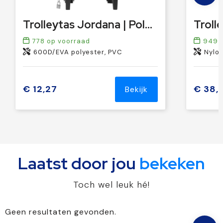
Trolleytas Jordana | Polyester 600D | Opvouwbaar | 20 l
778
op voorraad
949
o
600D/EVA polyester, PVC
Nylon,
€ 12,27
€ 38,
Bekijk
Laatst door jou
bekeken
Toch wel leuk hé!
Geen resultaten gevonden.