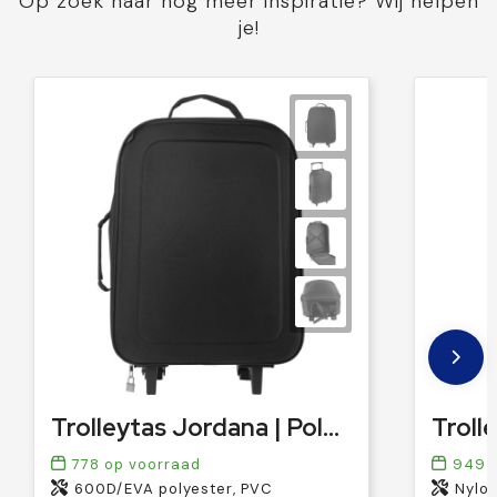
Op zoek naar nog meer inspiratie? Wij helpen
je!
Trolleytas Jordana | Polyester 600D | Opvouwbaar | 20 l
778
op voorraad
949
o
600D/EVA polyester, PVC
Nylon,