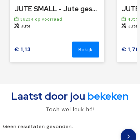
JUTE SMALL - Jute geschenkzak small
36234
op voorraad
4359
Jute
Jute
€ 1,13
€ 1,78
Bekijk
Laatst door jou
bekeken
Toch wel leuk hé!
Geen resultaten gevonden.