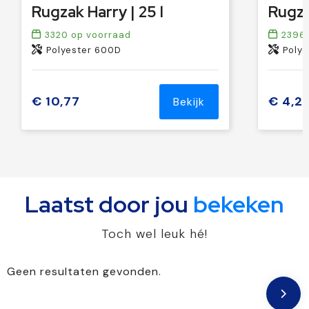
Rugzak Harry | 25 l
Rugzak
3320
op voorraad
2396
Polyester 600D
Poly
€ 10,77
€ 4,2
Bekijk
Laatst door jou
bekeken
Toch wel leuk hé!
Geen resultaten gevonden.