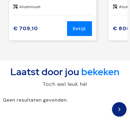
Aluminium
Alum
€ 709,10
€ 800
Bekijk
Laatst door jou
bekeken
Toch wel leuk hé!
Geen resultaten gevonden.