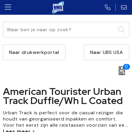
Aanstekers
Caps, Hoeden en Mutsen
Automatische paraplu's
accessoires voor pennen
Multifunctioneel
USB Klassiek
Anti-stress
Blazers
Standaard paraplu's
Touchpennen
Met lamp
USB Plat
Naar drukwerkportal
Naar UBS USA
Bidons en Sportflessen
Schoenen
Opvouwbare paraplu's
Vulpennen
Diverse vormen
USB Twister
0
Elektronica, Gadgets en USB
Kledingaccessoires
Golfparaplu's
Multifunctionele pennen
Met opener
USB Creditcard
American Tourister Urban
Feestartikelen
Broeken en Rokken
Stormparaplu's
Houten pennen
Met winkelwagenmuntje
USB Hout
Track Duffle/Wh L Coated
Huis, Tuin en Keuken
Overhemden
Multifunctionele paraplu's
Potloden
USB Sleutel
Urban Track is perfect voor de casual reiziger die
Kantoor en Zakelijk
Bodywarmers
Kinderparaplu's
Kinderschrijfwaren
houdt van georganiseerd inpakken en comfort.
Voor het eerst zijn alle reistassen voorzien van ee
...
Kerst
Jassen
Markeerstiften