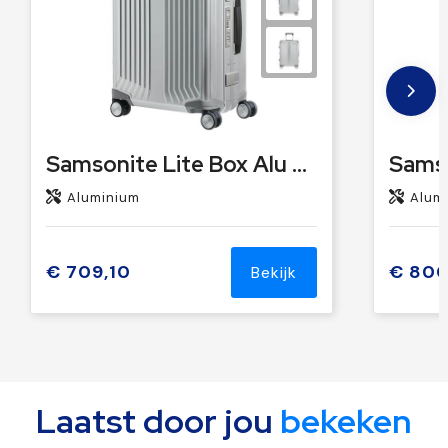
Samsonite Lite Box Alu Spinner 55
Aluminium
Alum
€ 709,10
€ 800
Bekijk
Laatst door jou
bekeken