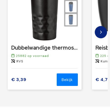
Dubbelwandige thermosbeker Lorraine | 300 ml
25882
op voorraad
225
o
RVS
Kunst
€ 3,39
€ 4,7
Bekijk