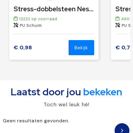
Stress-dobbelsteen Nestor | Zacht schuim
13222
op voorraad
460
o
PU Schuim
PU S
€ 0,98
€ 0,7
Bekijk
Laatst door jou
bekeken
Toch wel leuk hé!
Geen resultaten gevonden.