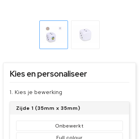
Sleutelhangers en Lanyards
Handschoenen en Sjaals
Snoepgoed
Gilets
Spellen voor binnen en buiten
Sport
Veiligheid, Auto en Fiets
Kies en personaliseer
Vrije tijd en Strand
1. Kies je bewerking
Zijde 1 (35mm x 35mm)
Onbewerkt
Full colour