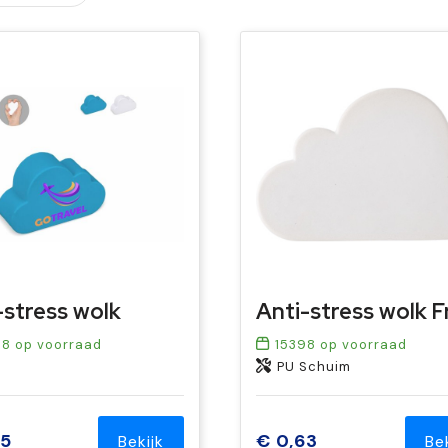
-stress wolk
58
op voorraad
15398
op voorraad
PU Schuim
95
€ 0,63
Bekijk
Be