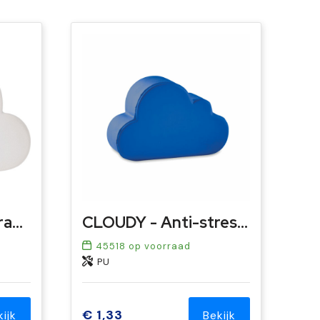
Anti-stress wolk Franco
CLOUDY - Anti-stress wolkvorm
45518
op voorraad
PU
€ 1,33
kijk
Bekijk