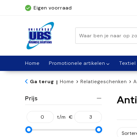
Eigen voorraad
Geleverd binnen 5 dagen, met spoed bin
Home
Promotionele artikelen
Textiel
Ga terug
Home
Relatiegeschenken
A
|
Anti
Prijs
t/m
€