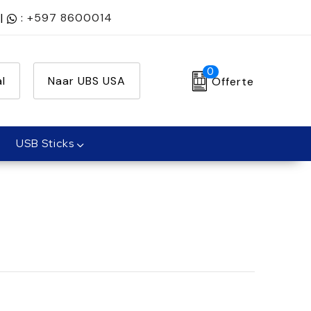
|
:
+597 8600014
0
l
Naar UBS USA
Offerte
USB Sticks