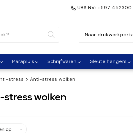
UBS NV:
+597 452300
nen 1 dag
Naar drukwerkporta
Paraplu's
Schrijfwaren
Sleutelhangers
nti-stress
Anti-stress wolken
-stress wolken