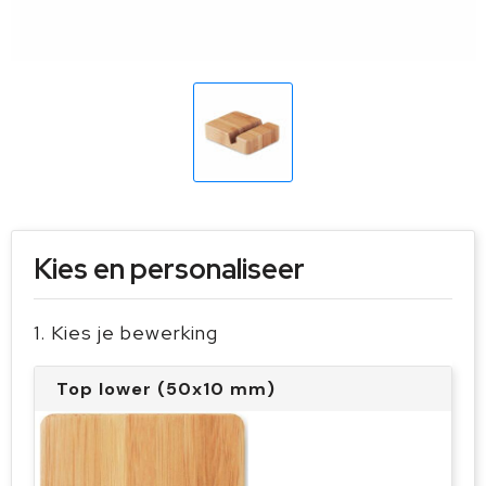
Sleutelhangers en Lanyards
Handschoenen en Sjaals
Snoepgoed
Gilets
Spellen voor binnen en buiten
Sport
Veiligheid, Auto en Fiets
Vrije tijd en Strand
Kies en personaliseer
1. Kies je bewerking
Top lower (50x10 mm)