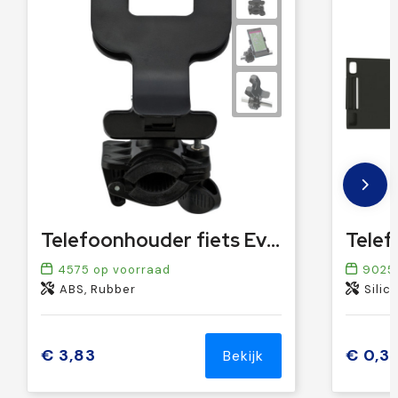
Telefoonhouder fiets Everett
4575
op voorraad
9025
ABS, Rubber
Silic
€ 3,83
€ 0,3
Bekijk