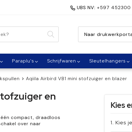
UBS NV:
+597 452300
nen 1 dag
Naar drukwerkporta
Paraplu's
Schrijfwaren
Sleutelhangers
spullen
Aqiila Airbird VB1 mini stofzuiger en blazer
stofzuiger en
Kies e
in één compact, draadloos
1. Kies 
schakel over naar