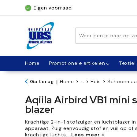
Eigen voorraad
Geleverd binnen 5 dagen, met spoed bin
Home
Promotionele artikelen
Textiel
Ga terug
Home
...
Huis
Schoonmaak
|
Aqiila Airbird VB1 mini 
blazer
Krachtige 2-in-1 stofzuiger en luchtblazer 
apparaat. Zuig eenvoudig stof en vuil op of 
krachtige luchts
...