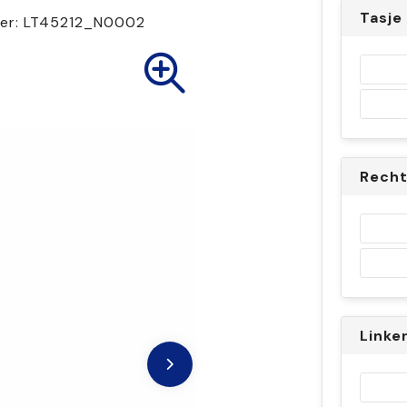
Tasje
er:
LT45212_N0002
Rech
Linke