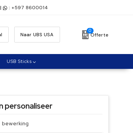
|
:
+597 8600014
0
l
Naar UBS USA
Offerte
USB Sticks
n personaliseer
je bewerking