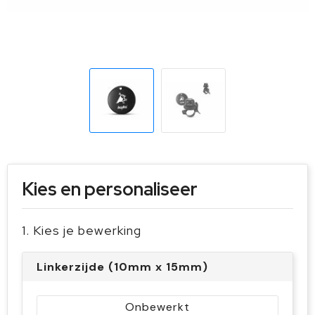
Sleutelhangers en Lanyards
Handschoenen en Sjaals
Snoepgoed
Gilets
Spellen voor binnen en buiten
Sport
Veiligheid, Auto en Fiets
Vrije tijd en Strand
Kies en personaliseer
1. Kies je bewerking
Linkerzijde (10mm x 15mm)
Onbewerkt