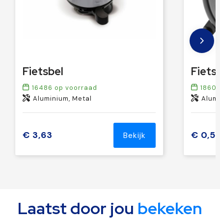
Fietsbel
16486
op voorraad
1860
Aluminium, Metal
Alum
€ 3,63
€ 0,5
Bekijk
Laatst door jou
bekeken