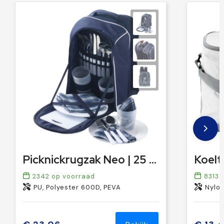
Picknickrugzak Neo | 25 stuks
Koelta
2342
op voorraad
8313
o
PU, Polyester 600D, PEVA
Nylon