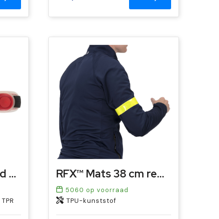
Veiligheidsarmband Jenna | Siliconen | 2 LED
RFX™ Mats 38 cm reflecterende TPU veiligheids-slapwrap
5060
op voorraad
, TPR
TPU-kunststof