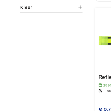
Kleur
289
Elas
€ 0,7