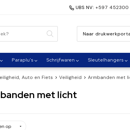
UBS NV:
+597 452300
nen 1 dag
Naar drukwerkporta
Paraplu's
Schrijfwaren
Sleutelhangers
eiligheid, Auto en Fiets
Veiligheid
Armbanden met li
banden met licht