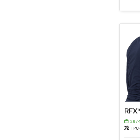
267
TPU