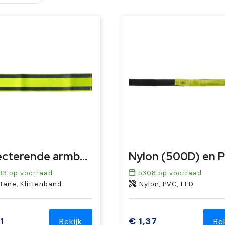
Reflecterende armband Danilo | Elastaan
93
op voorraad
5308
op voorraad
tane, Klittenband
Nylon, PVC, LED
1
€ 1,37
Bekijk
Be