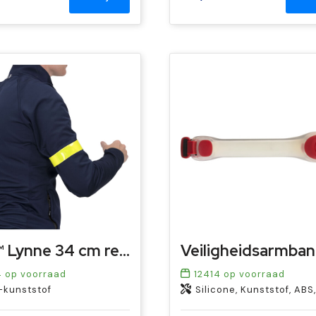
RFX™ Lynne 34 cm reflecterende TPU veiligheids-slapwrap
4
op voorraad
12414
op voorraad
-kunststof
Silicone, Kunststof, ABS