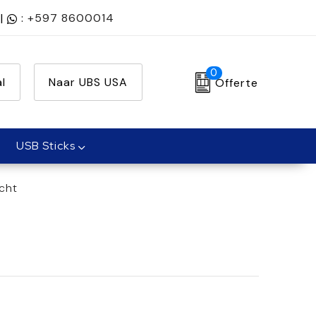
|
:
+597 8600014
0
l
Naar UBS USA
Offerte
USB Sticks
cht