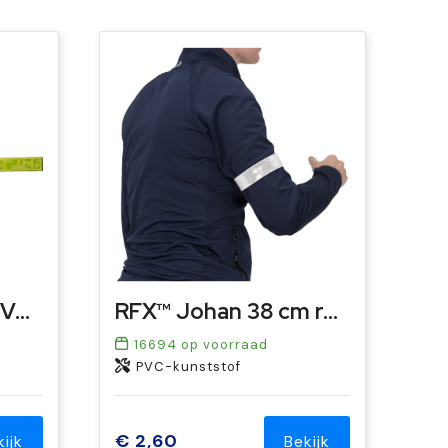
Nylon (500D) en PVC reflecterende strap met licht Anni
RFX™ Johan 38 cm reflecterende PVC veiligheids-slapwrap
16694
op voorraad
PVC-kunststof
€ 2,60
kijk
Bekijk