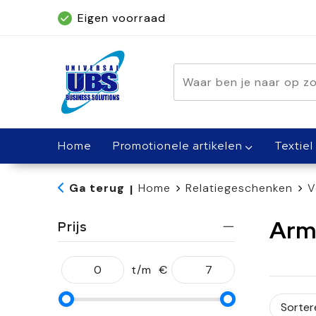
Eigen voorraad
Geleverd binnen 5 dagen, met spoed bin
Home
Promotionele artikelen
Textiel
Ga terug
Home
Relatiegeschenken
V
|
Arm
Prijs
t/m
€