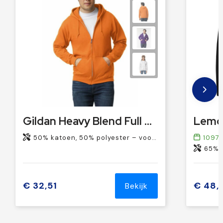
Gildan Heavy Blend Full Zip Hooded Sweater
Lemo
50% katoen, 50% polyester – voorgekrompen sweat
1097
65% k
€ 32,51
€ 48,
Bekijk