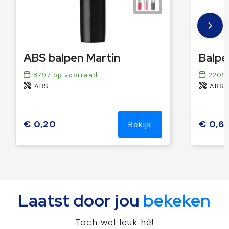
ABS balpen Martin
8797
op voorraad
2209
ABS
ABS
€ 0,20
€ 0,6
Bekijk
Laatst door jou
bekeken
Toch wel leuk hé!