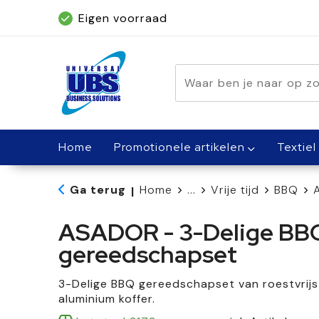
Eigen voorraad
Geleverd binnen 5 dagen, met spoed bin
Home
Promotionele artikelen
Textiel
Ga terug
Home
...
Vrije tijd
BBQ
|
ASADOR - 3-Delige BB
gereedschapset
3-Delige BBQ gereedschapset van roestvrijs
aluminium koffer.