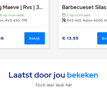
Tang Maeve | Rvs | 30 cm
6
op voorraad
3
op voorraad
on, RVS 430, TPR
RVS 430, Nylon 600D, Nylo
36
€ 13,95
Bekijk
Be
Laatst door jou
bekeken
Toch wel leuk hé!