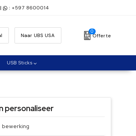
|
:
+597 8600014
0
l
Naar UBS USA
Offerte
USB Sticks
n personaliseer
je bewerking