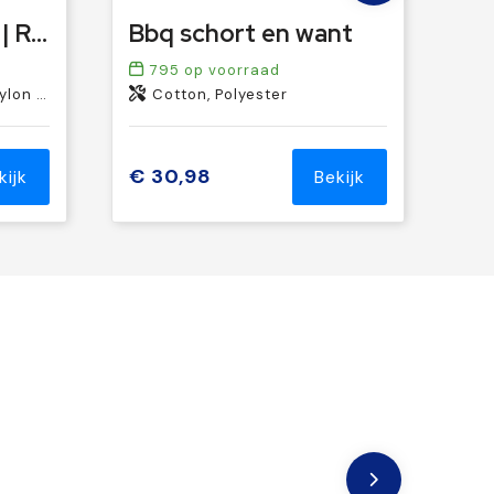
Barbecueset Silas | Rvs | 4 st
Bbq schort en want
795
op voorraad
n 210D
Cotton, Polyester
€ 30,98
kijk
Bekijk