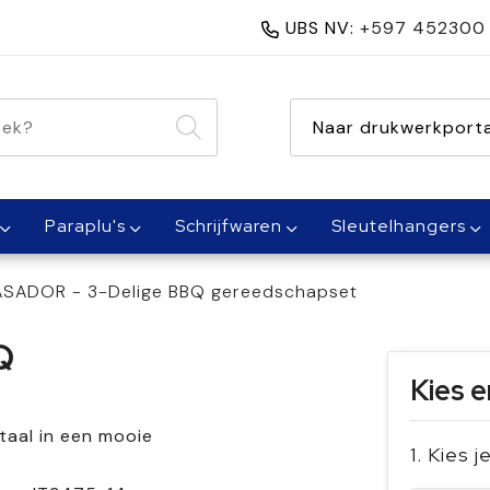
UBS NV:
+597 452300
nen 1 dag
Naar drukwerkporta
Paraplu's
Schrijfwaren
Sleutelhangers
ASADOR - 3-Delige BBQ gereedschapset
Q
Kies e
taal in een mooie
1. Kies 