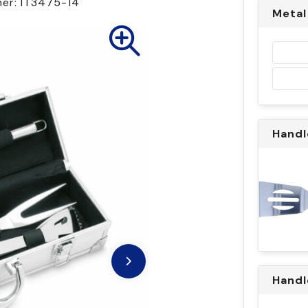
mer:
IT3475-14
Metal
Handl
Handl