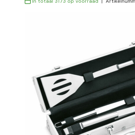
In totaal
3173
op voorraad
Artikelnum