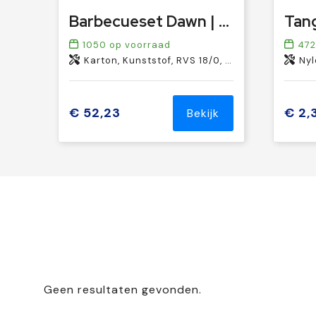
Barbecueset Dawn | Rvs | Koffer
1050
op voorraad
472
Karton, Kunststof, RVS 18/0, Aluminium, Aluminium papier
Nyl
€ 52,23
€ 2,
Bekijk
Geen resultaten gevonden.