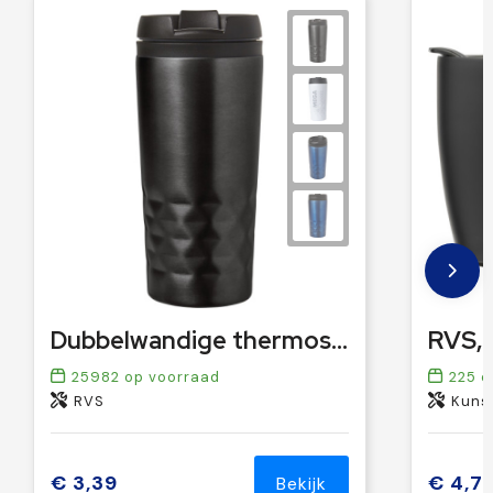
Dubbelwandige thermosbeker Lorraine | 300 ml
25982
op voorraad
225
o
RVS
Kunst
€ 3,39
€ 4,7
Bekijk