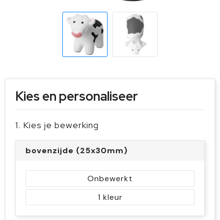
Sleutelhangers en Lanyards
Handschoenen en Sjaals
Snoepgoed
Gilets
Spellen voor binnen en buiten
Sport
Veiligheid, Auto en Fiets
Kies en personaliseer
Vrije tijd en Strand
1. Kies je bewerking
bovenzijde (25x30mm)
Onbewerkt
1