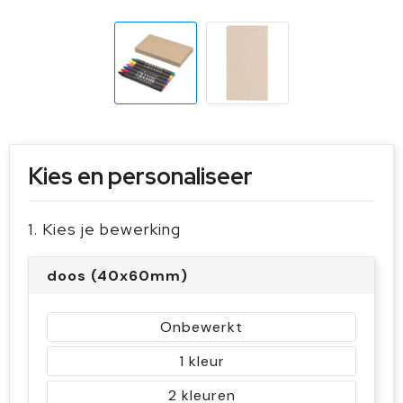
Sleutelhangers en Lanyards
Handschoenen en Sjaals
Snoepgoed
Gilets
Spellen voor binnen en buiten
Sport
Veiligheid, Auto en Fiets
Kies en personaliseer
Vrije tijd en Strand
1. Kies je bewerking
doos (40x60mm)
Onbewerkt
1
2