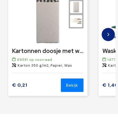
Kartonnen doosje met waskrijt Selena
69581
op voorraad
14771
Karton 350 g/m2, Papier, Was
Kart
€ 0,21
€ 1,4
Bekijk