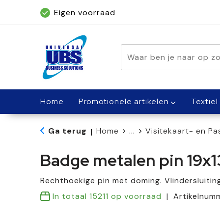
Eigen voorraad
Geleverd binnen 5 dagen, met spoed bin
Home
Promotionele artikelen
Textiel
Ga terug
Home
...
Visitekaart- en P
|
Badge metalen pin 19
Rechthoekige pin met doming. Vlindersluiting
In totaal
15211
op voorraad
Artikelnum