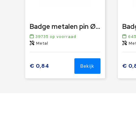
Badge metalen pin Ø20mm
39735
op voorraad
64
Metal
Met
€ 0,84
€ 0,
Bekijk