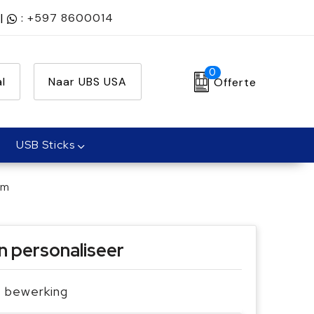
|
:
+597 8600014
0
l
Naar UBS USA
Offerte
USB Sticks
mm
n personaliseer
je bewerking