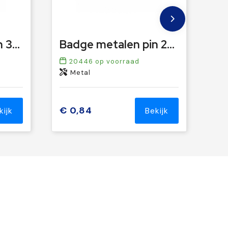
Badge metalen pin 30x10mm
Badge metalen pin 26x14mm
20446
op voorraad
Metal
€ 0,84
kijk
Bekijk