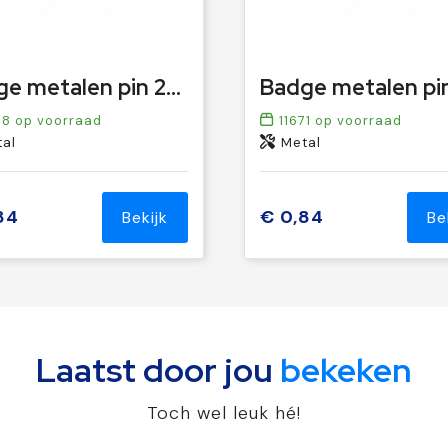
Badge metalen pin 20x12mm
58
op voorraad
11671
op voorraad
al
Metal
84
€ 0,84
Bekijk
Be
Laatst door jou
bekeken
Toch wel leuk hé!