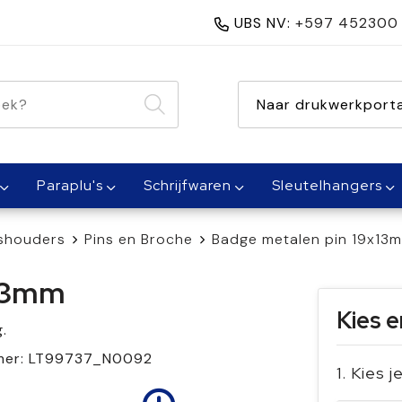
UBS NV:
+597 452300
nen 1 dag
Naar drukwerkporta
Paraplu's
Schrijfwaren
Sleutelhangers
ashouders
Pins en Broche
Badge metalen pin 19x13
x13mm
Kies e
.
mer:
LT99737_N0092
1. Kies 