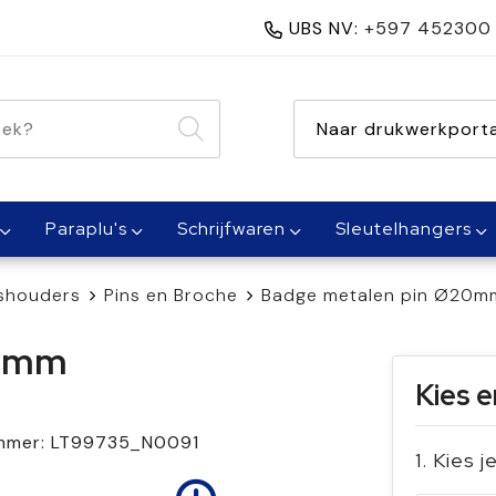
UBS NV:
+597 452300
nen 1 dag
Naar drukwerkporta
Paraplu's
Schrijfwaren
Sleutelhangers
ashouders
Pins en Broche
Badge metalen pin Ø20m
20mm
Kies e
ummer:
LT99735_N0091
1. Kies j