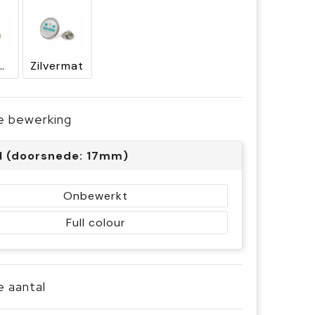
d satijn
Zilvermat
je bewerking
 1 (doorsnede: 17mm)
Onbewerkt
Full colour
je aantal