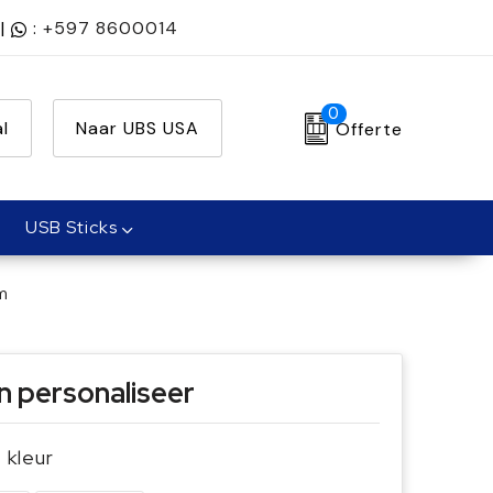
|
:
+597 8600014
0
l
Naar UBS USA
Offerte
USB Sticks
m
n personaliseer
e kleur