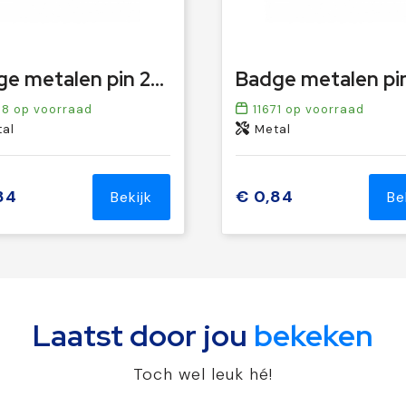
Badge metalen pin 20x12mm
58
op voorraad
11671
op voorraad
al
Metal
84
€ 0,84
Bekijk
Be
Laatst door jou
bekeken
Toch wel leuk hé!