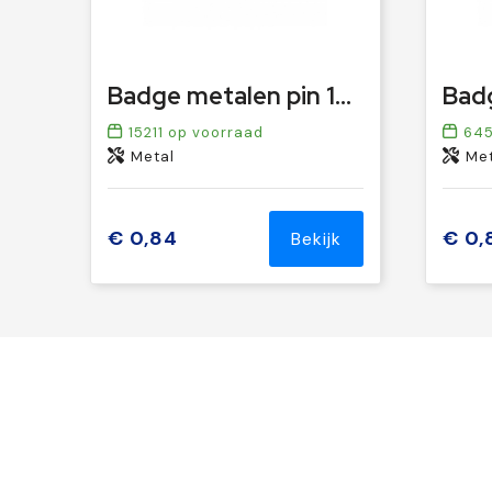
Badge metalen pin 19x13mm
15211
op voorraad
64
Metal
Met
€ 0,84
€ 0,
Bekijk