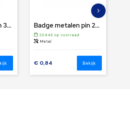
Badge metalen pin 30x10mm
Badge metalen pin 26x14mm
20446
op voorraad
Metal
€ 0,84
kijk
Bekijk