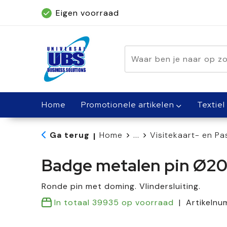
Eigen voorraad
Geleverd binnen 5 dagen, met spoed bin
Home
Promotionele artikelen
Textiel
Ga terug
Home
...
Visitekaart- en P
|
Badge metalen pin Ø
Ronde pin met doming. Vlindersluiting.
In totaal
39935
op voorraad
Artikeln