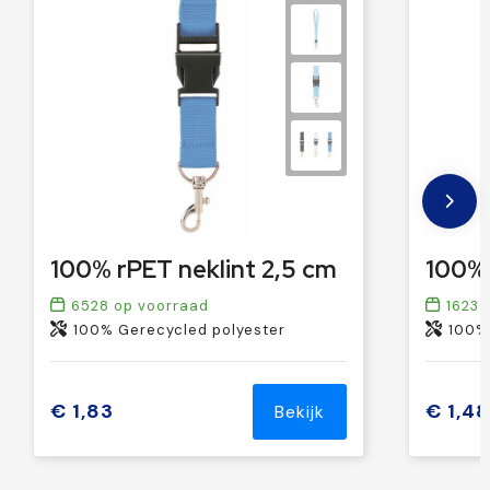
100% rPET neklint 2,5 cm
6528
op voorraad
1623
o
100% Gerecycled polyester
100%
€ 1,83
€ 1,48
Bekijk