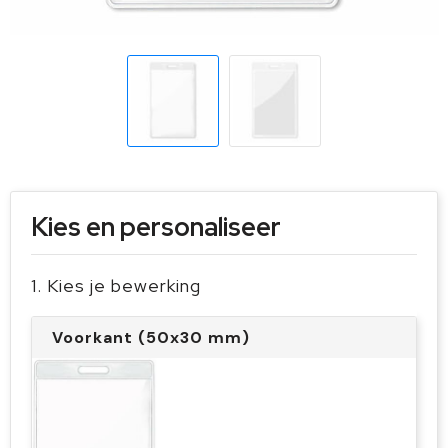
Sleutelhangers en Lanyards
Handschoenen en Sjaals
Snoepgoed
Gilets
Spellen voor binnen en buiten
Sport
Veiligheid, Auto en Fiets
Kies en personaliseer
Vrije tijd en Strand
1. Kies je bewerking
Voorkant (50x30 mm)