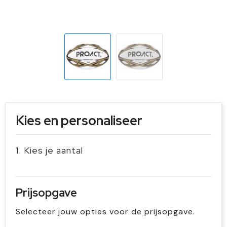
Sleutelhangers en Lanyards
Handschoenen en Sjaals
Snoepgoed
Gilets
Spellen voor binnen en buiten
Sport
Veiligheid, Auto en Fiets
Kies en personaliseer
Vrije tijd en Strand
1. Kies je aantal
Prijsopgave
Selecteer jouw opties voor de prijsopgave.