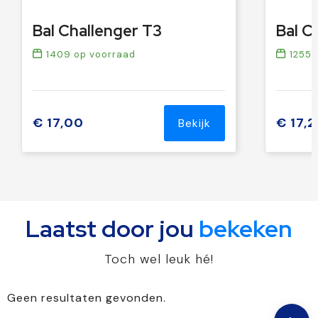
Bal Challenger T3
Bal C
1409
op voorraad
1255
o
€ 17,00
€ 17,2
Bekijk
Laatst door jou
bekeken
Toch wel leuk hé!
Geen resultaten gevonden.