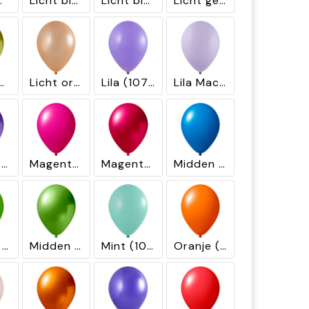
 (1285)
Licht blauw (1151)
Licht blauw Metallic (2650)
Licht geel (1010)
el Metallic (2611)
Licht oranje Metallic (2620)
Lila (1070)
Lila Macaron (1270)
Lila Metallic (2670)
Magenta (1040)
Magenta Metallic (2440)
Midden blauw (1150)
Midden groen (1061)
Midden Groen Metallic (2461)
Mint (1085)
Oranje (1120)