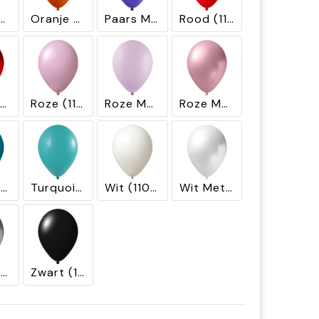
je Macaron (1220)
Oranje Metallic (2420)
Paars Metallic (2470)
Rood (1130)
Rood Metallic (2430)
Roze (1131)
Roze Macaron (1231)
Roze Metallic (2630)
Turquoise blauw (1080)
Turquoise groen (1083)
Wit (1100)
Wit Metallic (2600)
Zilver Metallic (2400)
Zwart (1199)