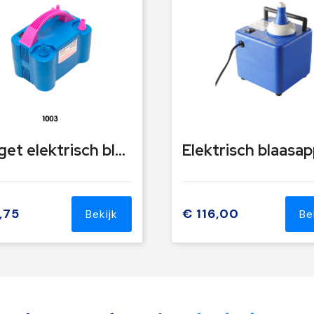
Budget elektrisch blaasapparaat
,75
€ 116,00
Bekijk
Be