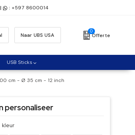
|
:
+597 8600014
0
l
Naar UBS USA
Offerte
USB Sticks
00 cm - Ø 35 cm - 12 inch
n personaliseer
e kleur