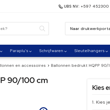
UBS NV:
+597 452300
nen 1 dag
Naar drukwerkporta
Paraplu's
Schrijfwaren
Sleutelhangers
llonnen en accessoires
Ballonnen bedrukt HQPP 90/1
PP 90/100 cm
Kies e
1. Kies j