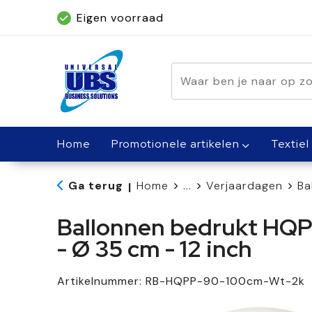
Eigen voorraad
Geleverd binnen 5 dagen, met spoed bin
Home
Promotionele artikelen
Textiel
Ga terug
Home
...
Verjaardagen
Ba
|
Ballonnen bedrukt HQ
- Ø 35 cm - 12 inch
Artikelnummer:
RB-HQPP-90-100cm-Wt-2k