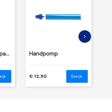
Elektrisch blaasapparaat
Handpomp
€ 12,50
kijk
Bekijk