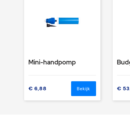
Mini-handpomp
€ 6,88
€ 53
Bekijk