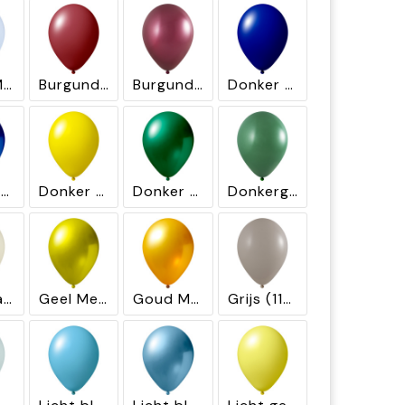
Blauw Macaron (1251)
Burgundy (1132)
Burgundy Metallic (2441)
Donker blauw (1056)
Donker blauw Metallic (2450)
Donker geel (1110)
Donker groen Metallic (2460)
Donkergroen (1165)
Geel Macaron (1210)
Geel Metallic (2410)
Goud Metallic (2415)
Grijs (1190)