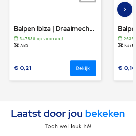
Balpen Ibiza | Draaimechanisme
347836
op voorraad
2636
ABS
Karto
€ 0,21
€ 0,16
Bekijk
Laatst door jou
bekeken
Toch wel leuk hé!