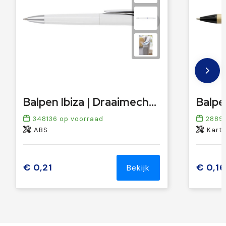
Balpen Ibiza | Draaimechanisme
348136
op voorraad
2889
ABS
Karto
€ 0,21
€ 0,16
Bekijk