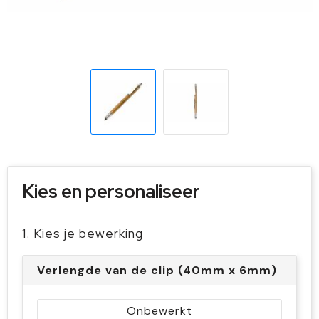
Sleutelhangers en Lanyards
Handschoenen en Sjaals
Snoepgoed
Gilets
Spellen voor binnen en buiten
Sport
Veiligheid, Auto en Fiets
Vrije tijd en Strand
Kies en personaliseer
1. Kies je bewerking
Verlengde van de clip (40mm x 6mm)
Onbewerkt