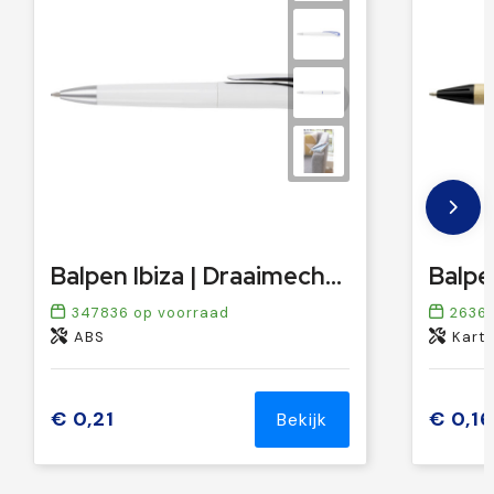
Balpen Ibiza | Draaimechanisme
347836
op voorraad
2636
ABS
Karto
€ 0,21
€ 0,16
Bekijk