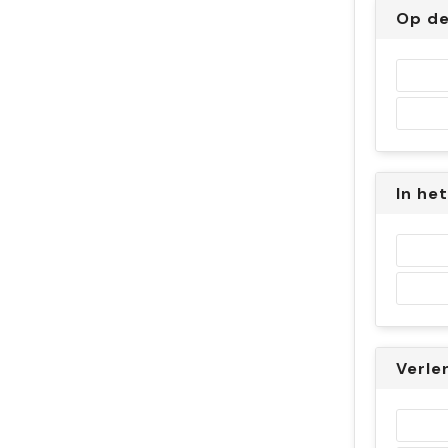
Op de
In he
Verle