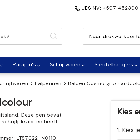
UBS NV:
+597 452300
nen 1 dag
Naar drukwerkporta
Paraplu's
Schrijfwaren
Sleutelhangers
chrijfwaren
Balpennen
Balpen Cosmo grip hardcol
dcolour
Kies e
itsland. Deze pen bevat
schrijfplezier en heeft
1. Kies j
ummer:
LT87622_N0110