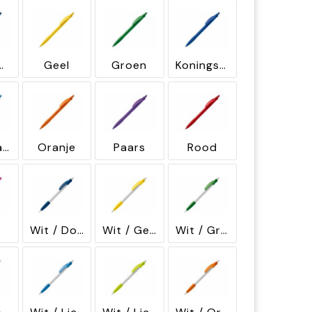
erblauw
Geel
Groen
Koningsblauw
Lichtblauw
Oranje
Paars
Rood
Wit / Donkerblauw
Wit / Geel
Wit / Groen