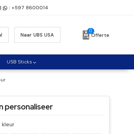
|
:
+597 8600014
0
l
Naar UBS USA
Offerte
USB Sticks
our
n personaliseer
e kleur