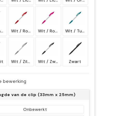
Wit / Koningsblauw
Wit / Lichtblauw
Wit / Lichtgroen
Wit / Oranje
Wit / Paars
Wit / Rood
Wit / Roze
Wit / Turquoise
it
Wit / Zilver
Wit / Zwart
Zwart
je bewerking
ngde van de clip (33mm x 25mm)
Onbewerkt