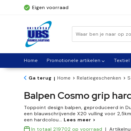
Eigen voorraad
Geleverd binnen 5 dagen, met spoed bin
Home
Promotionele artikelen
Textiel
Ga terug
Home
Relatiegeschenken
S
|
Balpen Cosmo grip har
Toppoint design balpen, geproduceerd in Du
een blauwschrijvende X20 vulling voor 2,5km 
een hardcolou
...
In totaal
219702
op voorraad
Artikeln