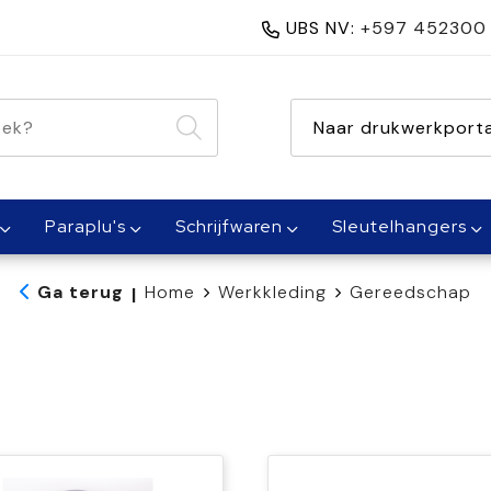
UBS NV:
+597 452300
nen 1 dag
Naar drukwerkporta
Paraplu's
Schrijfwaren
Sleutelhangers
Ga terug
Home
Werkkleding
Gereedschap
|