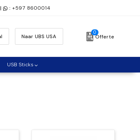
|
:
+597 8600014
0
l
Naar UBS USA
Offerte
USB Sticks