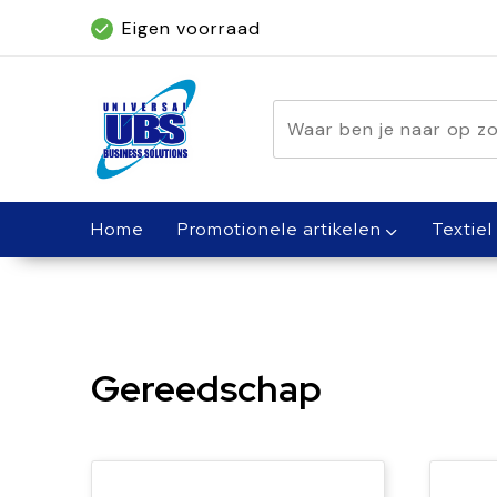
Eigen voorraad
Geleverd binnen 5 dagen, met spoed bin
Home
Promotionele artikelen
Textiel
Gereedschap